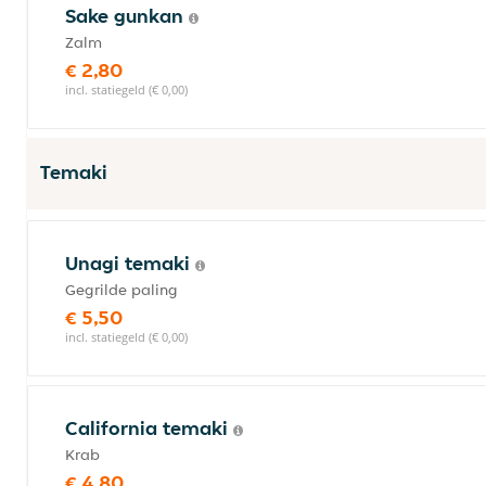
Sake gunkan
Zalm
€ 2,80
incl. statiegeld (€ 0,00)
Temaki
Unagi temaki
Gegrilde paling
€ 5,50
incl. statiegeld (€ 0,00)
California temaki
Krab
€ 4,80