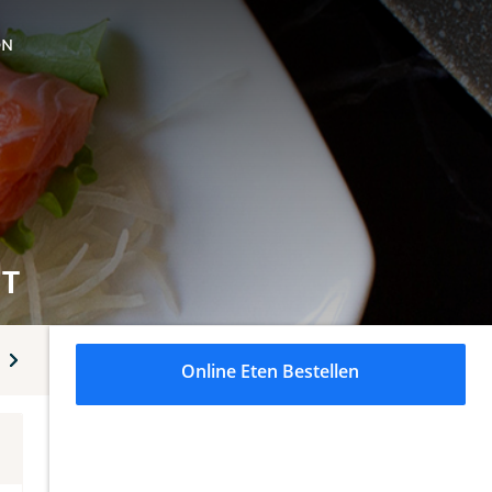
ON
NT
r twee personen
Menu's voor meerdere personen
Salades
Online Eten Bestellen