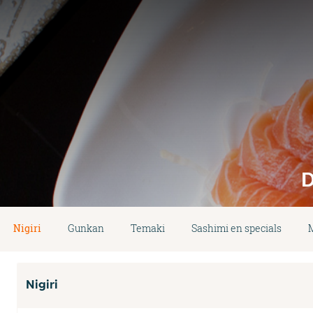
D
Nigiri
Gunkan
Temaki
Sashimi en specials
Nigiri