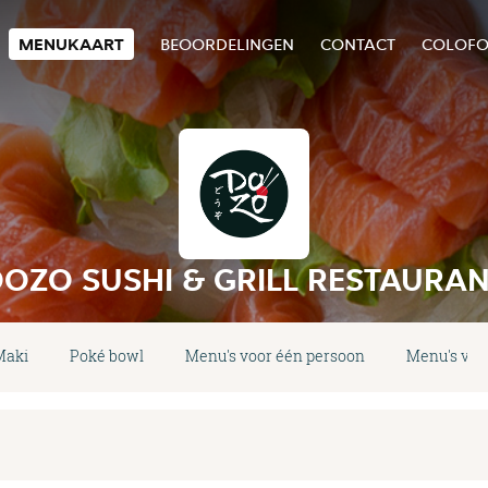
MENUKAART
BEOORDELINGEN
CONTACT
COLOF
OZO SUSHI & GRILL RESTAURA
Maki
Poké bowl
Menu's voor één persoon
Menu's voo