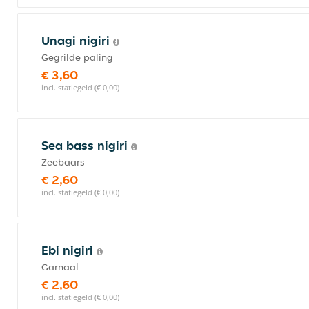
Unagi nigiri
Gegrilde paling
€ 3,60
incl. statiegeld (€ 0,00)
Sea bass nigiri
Zeebaars
€ 2,60
incl. statiegeld (€ 0,00)
Ebi nigiri
Garnaal
€ 2,60
incl. statiegeld (€ 0,00)